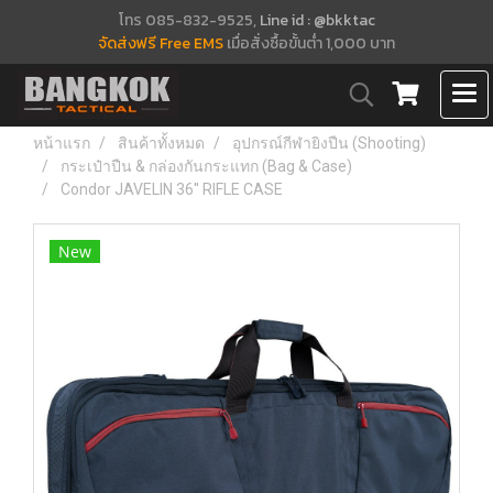
โทร 085-832-9525,
Line id : @bkktac
จัดส่งฟรี Free EMS
เมื่อสั่งซื้อขั้นต่ำ 1,000 บาท
หน้าแรก
สินค้าทั้งหมด
อุปกรณ์กีฬายิงปืน (Shooting)
กระเป๋าปืน & กล่องกันกระแทก (Bag & Case)
Condor JAVELIN 36'' RIFLE CASE
New