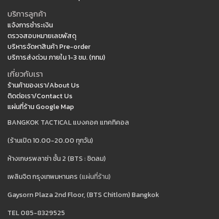
บริการลูกค้า
แจ้งการชำระเงิน
ตรวจสอบหมายเลขพัสดุ
บริหารจัดหาสินค้า Pre-order
บริการส่งด่วน ภายใน 1-3 ชม. (กทม)
เกี่ยวกับเรา
ร้านค้าของเรา/About Us
ติดต่อเรา/Contact Us
แผ่นที่ร้าน Google Map
BANGKOK TACTICAL แบงคอค แทคทิคอล
(ร้านเปิด 10.00-20.00 ทุกวัน)
ห้างเกษรพลาซ่า ชั้น 2 (BTS : ชิดลม)
เพลินจิต กรุงเทพมหานคร
(แผ่นที่ร้าน)
Gaysorn Plaza 2nd Floor, (BTS Chitlom) Bangkok
TEL 085-8329525