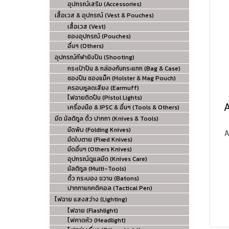
อุปกรณ์เสริม (Accessories)
เสื้อเวส & อุปกรณ์ (Vest & Pouches)
เสื้อเวส (Vest)
ซองอุปกรณ์ (Pouches)
อื่นๆ (Others)
อุปกรณ์กีฬายิงปืน (Shooting)
กระเป๋าปืน & กล่องกันกระแทก (Bag & Case)
ซองปืน ซองแม็ค (Holster & Mag Pouch)
ครอบหูลดเสียง (Earmuff)
ไฟฉายติดปืน (Pistol Lights)
A
เครื่องมือ & IPSC & อื่นๆ (Tools & Others)
มีด มัลติทูล ดิ้ว ปากกา (Knives & Tools)
มีดพับ (Folding Knives)
A
มีดใบตาย (Fixed Knives)
มีดอื่นๆ (Others Knives)
อุปกรณ์ดูแลมีด (Knives Care)
มัลติทูล (Multi-Tools)
ดิ้ว กระบอง ขวาน (Batons)
ปากกาแทคติคอล (Tactical Pen)
ไฟฉาย แสงสว่าง (Lighting)
ไฟฉาย (Flashlight)
ไฟคาดหัว (Headlight)