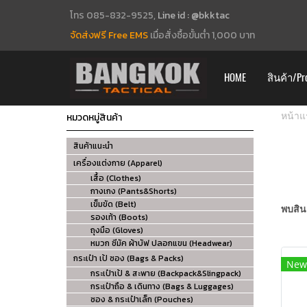
โทร 085-832-9525,
Line id : @bkktac
จัดส่งฟรี Free EMS
เมื่อสั่งซื้อขั้นต่ำ 1,000 บาท
HOME
สินค้า/Pr
หมวดหมู่สินค้า
หน้าแ
สินค้าแนะนำ
เครื่องแต่งกาย (Apparel)
เสื้อ (Clothes)
กางเกง (Pants&Shorts)
เข็มขัด (Belt)
พบสินค
รองเท้า (Boots)
ถุงมือ (Gloves)
หมวก ชีมัค ผ้าบัฟ ปลอกแขน (Headwear)
กระเป๋า เป้ ซอง (Bags & Packs)
New
กระเป๋าเป้ & สะพาย (Backpack&Slingpack)
กระเป๋าถือ & เดินทาง (Bags & Luggages)
ซอง & กระเป๋าเล็ก (Pouches)