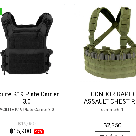
ilite K19 Plate Carrier
CONDOR RAPID
3.0
ASSAULT CHEST R
AGILITE K19 Plate Carrier 3.0
con-mcr6-1
฿19,050
฿2,350
฿15,900
-17%