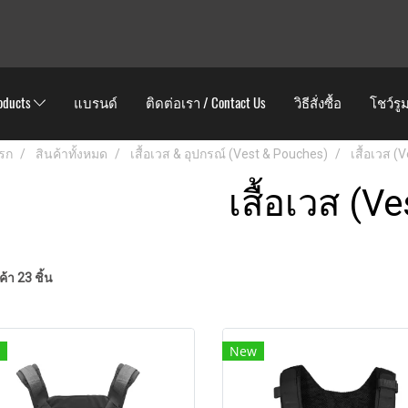
oducts
แบรนด์
ติดต่อเรา / Contact Us
วิธีสั่งซื้อ
โชว์รู
รก
สินค้าทั้งหมด
เสื้อเวส & อุปกรณ์ (Vest & Pouches)
เสื้อเวส (V
เสื้อเวส (Ve
้า 23 ชิ้น
New