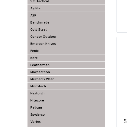
5.11 Tactical
Agilite
ASP
Benchmade
Cold Steel
Condor Outdoor
Emerson Knives
Fenix
Kore
Leatherman
Maxpedition
Mechanix Wear
Microtech
Nextorch
Nitecore
Pelican
Spyderco
5
Vortex