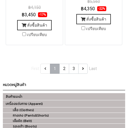
฿5,560
฿4,150
฿4,350
-22%
฿3,450
-17%
สั่งซื้อสินค้า
สั่งซื้อสินค้า
เปรียบเทียบ
เปรียบเทียบ
First
1
2
3
Last
หมวดหมู่สินค้า
สินค้าแนะนำ
เครื่องแต่งกาย (Apparel)
เสื้อ (Clothes)
กางเกง (Pants&Shorts)
เข็มขัด (Belt)
รองเท้า (Boots)