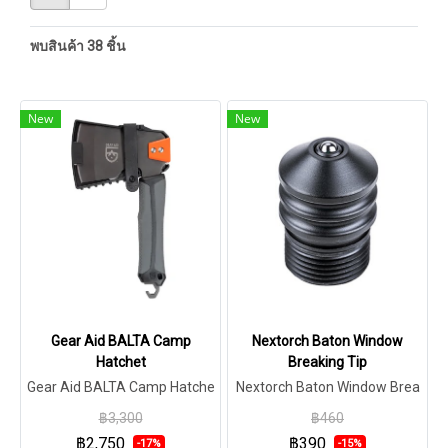
พบสินค้า 38 ชิ้น
New
New
Gear Aid BALTA Camp
Nextorch Baton Window
Hatchet
Breaking Tip
Gear Aid BALTA Camp Hatche
Nextorch Baton Window Brea
t
king Tip
฿3,300
฿460
฿2,750
฿390
-17%
-15%