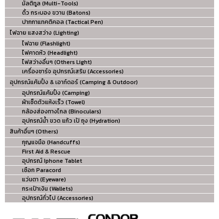
มัลติทูล (Multi-Tools)
ดิ้ว กระบอง ขวาน (Batons)
ปากกาแทคติคอล (Tactical Pen)
ไฟฉาย แสงสว่าง (Lighting)
ไฟฉาย (Flashlight)
ไฟคาดหัว (Headlight)
ไฟสว่างอื่นๆ (Others Light)
เครื่องชาร์จ อุปกรณ์เสริม (Accessories)
อุปกรณ์แค้มปิ้ง & เอาท์ดอร์ (Camping & Outdoor)
อุปกรณ์แค้มปิ้ง (Camping)
ผ้าเช็ดตัวแห้งเร็ว (Towel)
กล้องส่องทางไกล (Binoculars)
อุปกรณ์น้ำ ขวด แก้ว เป้ ถุง (Hydration)
สินค้าอื่นๆ (Others)
กุญแจมือ (Handcuffs)
First Aid & Rescue
อุปกรณ์ Iphone Tablet
เชือก Paracord
แว่นตา (Eyeware)
กระเป๋าเงิน (Wallets)
อุปกรณ์ทั่วไป (Accessories)