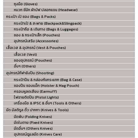
ถุงมือ (Gloves)
หมวก ชีมัค ผ้าบัฟ ปลอกแขน (Headwear)
กระเป๋า เป้ ซอง (Bags & Packs)
กระเป๋าเป้ & สะพาย (Backpack&Slingpack)
กระเป๋าถือ & เดินทาง (Bags & Luggages)
ซอง & กระเป๋าเล็ก (Pouches)
อุปกรณ์เสริม (Accessories)
เสื้อเวส & อุปกรณ์ (Vest & Pouches)
เสื้อเวส (Vest)
ซองอุปกรณ์ (Pouches)
อื่นๆ (Others)
อุปกรณ์กีฬายิงปืน (Shooting)
กระเป๋าปืน & กล่องกันกระแทก (Bag & Case)
ซองปืน ซองแม็ค (Holster & Mag Pouch)
ครอบหูลดเสียง (Earmuff)
ไฟฉายติดปืน (Pistol Lights)
เครื่องมือ & IPSC & อื่นๆ (Tools & Others)
มีด มัลติทูล ดิ้ว ปากกา (Knives & Tools)
มีดพับ (Folding Knives)
มีดใบตาย (Fixed Knives)
มีดอื่นๆ (Others Knives)
อุปกรณ์ดูแลมีด (Knives Care)