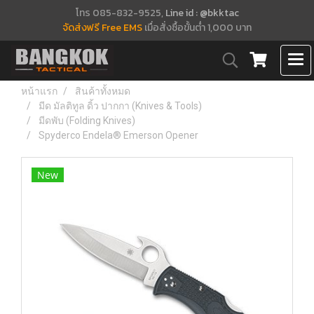
โทร 085-832-9525,
Line id : @bkktac
จัดส่งฟรี Free EMS
เมื่อสั่งซื้อขั้นต่ำ 1,000 บาท
หน้าแรก
สินค้าทั้งหมด
มีด มัลติทูล ดิ้ว ปากกา (Knives & Tools)
มีดพับ (Folding Knives)
Spyderco Endela® Emerson Opener
New