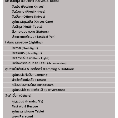
มีด มัลติทูล ดิ้ว ปากกา (Knives & Tools)
มีดพับ (Folding Knives)
มีดใบตาย (Fixed Knives)
มีดอื่นๆ (Others Knives)
อุปกรณ์ดูแลมีด (Knives Care)
มัลติทูล (Multi-Tools)
ดิ้ว กระบอง ขวาน (Batons)
ปากกาแทคติคอล (Tactical Pen)
ไฟฉาย แสงสว่าง (Lighting)
ไฟฉาย (Flashlight)
ไฟคาดหัว (Headlight)
ไฟสว่างอื่นๆ (Others Light)
เครื่องชาร์จ อุปกรณ์เสริม (Accessories)
อุปกรณ์แค้มปิ้ง & เอาท์ดอร์ (Camping & Outdoor)
อุปกรณ์แค้มปิ้ง (Camping)
ผ้าเช็ดตัวแห้งเร็ว (Towel)
กล้องส่องทางไกล (Binoculars)
อุปกรณ์น้ำ ขวด แก้ว เป้ ถุง (Hydration)
สินค้าอื่นๆ (Others)
กุญแจมือ (Handcuffs)
First Aid & Rescue
อุปกรณ์ Iphone Tablet
เชือก Paracord