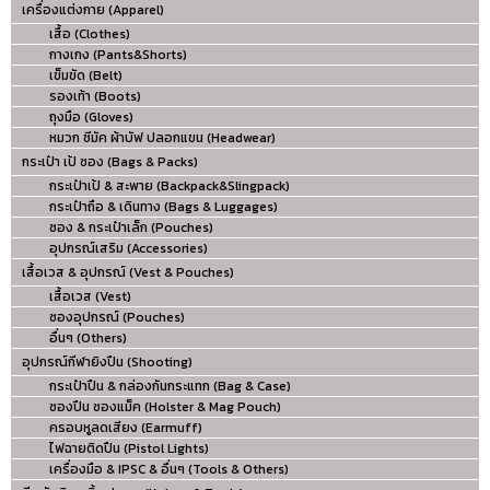
เครื่องแต่งกาย (Apparel)
เสื้อ (Clothes)
กางเกง (Pants&Shorts)
เข็มขัด (Belt)
รองเท้า (Boots)
ถุงมือ (Gloves)
หมวก ชีมัค ผ้าบัฟ ปลอกแขน (Headwear)
กระเป๋า เป้ ซอง (Bags & Packs)
กระเป๋าเป้ & สะพาย (Backpack&Slingpack)
กระเป๋าถือ & เดินทาง (Bags & Luggages)
ซอง & กระเป๋าเล็ก (Pouches)
อุปกรณ์เสริม (Accessories)
เสื้อเวส & อุปกรณ์ (Vest & Pouches)
เสื้อเวส (Vest)
ซองอุปกรณ์ (Pouches)
อื่นๆ (Others)
อุปกรณ์กีฬายิงปืน (Shooting)
กระเป๋าปืน & กล่องกันกระแทก (Bag & Case)
ซองปืน ซองแม็ค (Holster & Mag Pouch)
ครอบหูลดเสียง (Earmuff)
ไฟฉายติดปืน (Pistol Lights)
เครื่องมือ & IPSC & อื่นๆ (Tools & Others)