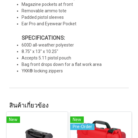
Magazine pockets at front
Removable ammo tote
Padded pistol sleeves
Ear Pro and Eyewear Pocket
SPECIFICATIONS:
600D all-weather polyester
8.75" x 13" x 10.25"
Accepts 5.11 pistol pouch
Bag front drops down for a flat work area
YKK® locking zippers
สินค้าเกี่ยวข้อง
New
New
Pre-Order