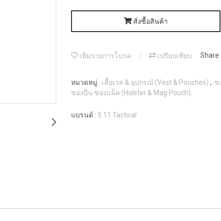
สั่งซื้อสินค้า
เพิ่มรายการโปรด
เปรียบเทียบ
Share
หมวดหมู่ :
เสื้อเวส & อุปกรณ์ (Vest & Pouches)
,
ซ
ซองปืน ซองแม็ค (Holster & Mag Pouch)
แบรนด์ :
5.11 Tactical