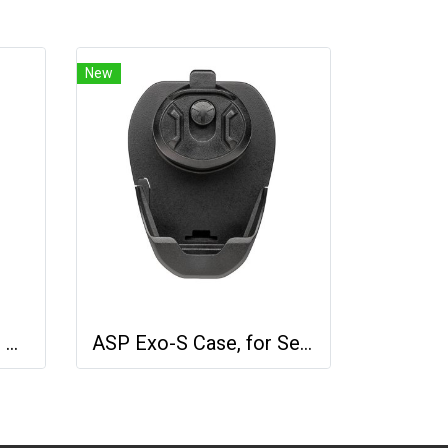
New
ASP Federal Case, for Chain/Hinge Cuffs
ASP Exo-S Case, for Sentry Cuffs