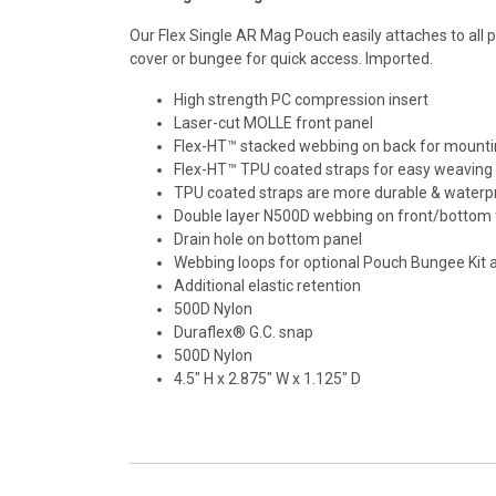
Our Flex Single AR Mag Pouch easily attaches to all 
cover or bungee for quick access. Imported.
High strength PC compression insert
Laser-cut MOLLE front panel
Flex-HT™ stacked webbing on back for mountin
Flex-HT™ TPU coated straps for easy weaving t
TPU coated straps are more durable & waterp
Double layer N500D webbing on front/bottom fo
Drain hole on bottom panel
Webbing loops for optional Pouch Bungee Kit
Additional elastic retention
500D Nylon
Duraflex® G.C. snap
500D Nylon
4.5" H x 2.875" W x 1.125" D