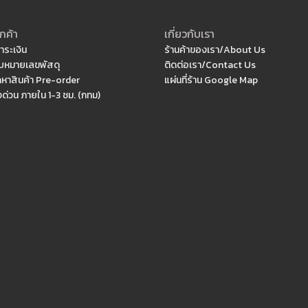
กค้า
เกี่ยวกับเรา
ำระเงิน
ร้านค้าของเรา/About Us
หมายเลขพัสดุ
ติดต่อเรา/Contact Us
ดหาสินค้า Pre-order
แผ่นที่ร้าน Google Map
งด่วน ภายใน 1-3 ชม. (กทม)