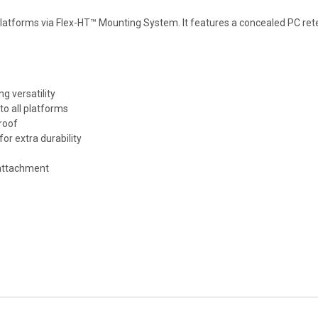
platforms via Flex-HT™ Mounting System. It features a concealed PC ret
g versatility
o all platforms
roof
r extra durability
 attachment