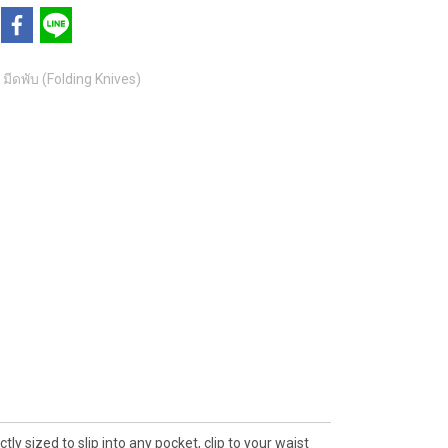
มีดพับ (Folding Knives)
y sized to slip into any pocket, clip to your waist