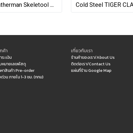
Leatherman Skeletool KBx
กค้า
เกี่ยวกับเรา
ำระเงิน
ร้านค้าของเรา/About Us
หมายเลขพัสดุ
ติดต่อเรา/Contact Us
ดหาสินค้า Pre-order
แผ่นที่ร้าน Google Map
งด่วน ภายใน 1-3 ชม. (กทม)