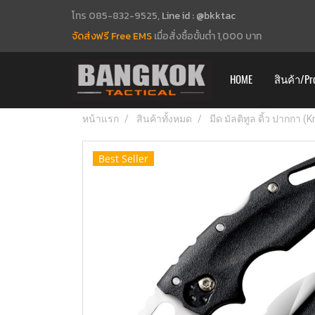
โทร 085-832-9525,
Line id : @bkktac
จัดส่งฟรี Free EMS
เมื่อสั่งซื้อขั้นต่ำ 1,000 บาท
HOME
สินค้า/Pr
หน้าแรก
สินค้าทั้งหมด
มีด มัลติทูล ดิ้ว ปากกา (
Best Seller