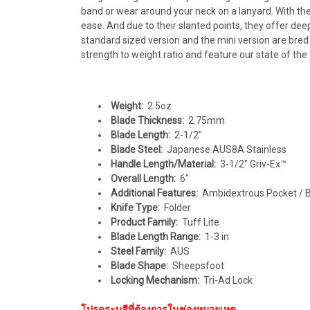
band or wear around your neck on a lanyard. With th
ease. And due to their slanted points, they offer de
standard sized version and the mini version are bred
strength to weight ratio and feature our state of the 
Weight:
2.5oz
Blade Thickness:
2.75mm
Blade Length:
2-1/2"
Blade Steel:
Japanese AUS8A Stainless
Handle Length/Material:
3-1/2" Griv-Ex™
Overall Length:
6"
Additional Features:
Ambidextrous Pocket / Be
Knife Type:
Folder
Product Family:
Tuff Lite
Blade Length Range:
1-3 in
Steel Family:
AUS
Blade Shape:
Sheepsfoot
Locking Mechanism:
Tri-Ad Lock
โปรดระบุสีที่ต้องการในช่องหมายเหตุ