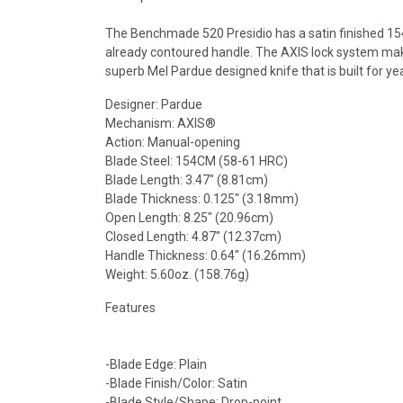
The Benchmade 520 Presidio has a satin finished 154-
already contoured handle. The AXIS lock system makes
superb Mel Pardue designed knife that is built for ye
Designer: Pardue
Mechanism: AXIS®
Action: Manual-opening
Blade Steel: 154CM (58-61 HRC)
Blade Length: 3.47" (8.81cm)
Blade Thickness: 0.125" (3.18mm)
Open Length: 8.25" (20.96cm)
Closed Length: 4.87" (12.37cm)
Handle Thickness: 0.64" (16.26mm)
Weight: 5.60oz. (158.76g)
Features
-Blade Edge: Plain
-Blade Finish/Color: Satin
-Blade Style/Shape: Drop-point