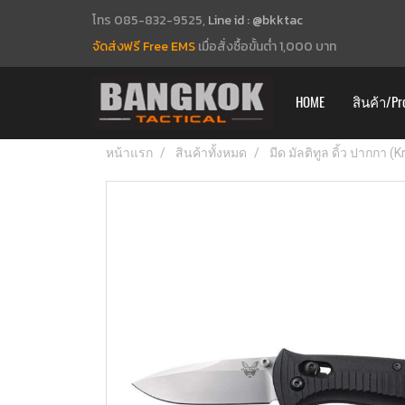
โทร 085-832-9525,
Line id : @bkktac
จัดส่งฟรี Free EMS
เมื่อสั่งซื้อขั้นต่ำ 1,000 บาท
HOME
สินค้า/Pr
หน้าแรก
สินค้าทั้งหมด
มีด มัลติทูล ดิ้ว ปากกา (