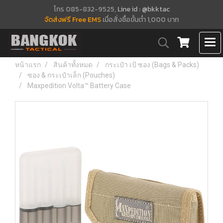
โทร 085-832-9525,
Line id : @bkktac
จัดส่งฟรี Free EMS
เมื่อสั่งซื้อขั้นต่ำ 1,000 บาท
หน้าแรก
สินค้าทั้งหมด
กระเป๋า เป้ ซอง (Bags & Packs)
ซอง & กระเป๋าเล็ก (Pouches)
Maxpedition Volta™ Battery Case