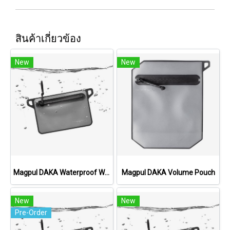
สินค้าเกี่ยวข้อง
New
New
Magpul DAKA Waterproof Window Pouch, Large
Magpul DAKA Volume Pouch
New
New
Pre-Order