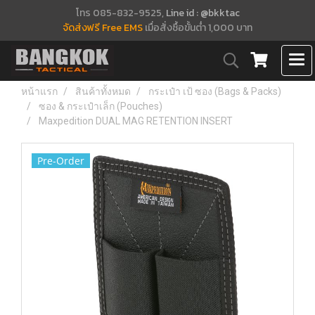
โทร 085-832-9525,
Line id : @bkktac
จัดส่งฟรี Free EMS
เมื่อสั่งซื้อขั้นต่ำ 1,000 บาท
หน้าแรก
สินค้าทั้งหมด
กระเป๋า เป้ ซอง (Bags & Packs)
ซอง & กระเป๋าเล็ก (Pouches)
Maxpedition DUAL MAG RETENTION INSERT
Pre-Order