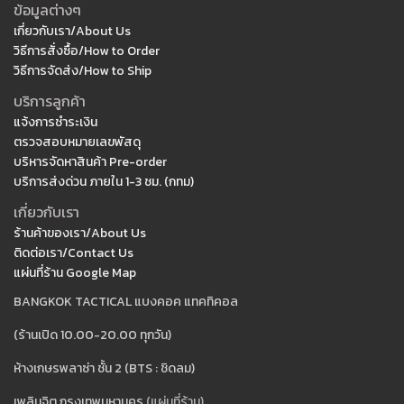
ข้อมูลต่างๆ
เกี่ยวกับเรา/About Us
วิธีการสั่งซื้อ/How to Order
วิธีการจัดส่ง/How to Ship
บริการลูกค้า
แจ้งการชำระเงิน
ตรวจสอบหมายเลขพัสดุ
บริหารจัดหาสินค้า Pre-order
บริการส่งด่วน ภายใน 1-3 ชม. (กทม)
เกี่ยวกับเรา
ร้านค้าของเรา/About Us
ติดต่อเรา/Contact Us
แผ่นที่ร้าน Google Map
BANGKOK TACTICAL แบงคอค แทคทิคอล
(ร้านเปิด 10.00-20.00 ทุกวัน)
ห้างเกษรพลาซ่า ชั้น 2 (BTS : ชิดลม)
เพลินจิต กรุงเทพมหานคร
(แผ่นที่ร้าน)