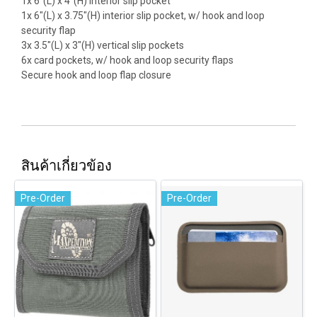
1x 6"(L) x 4"(H) interior slip pocket
1x 6"(L) x 3.75"(H) interior slip pocket, w/ hook and loop
security flap
3x 3.5"(L) x 3"(H) vertical slip pockets
6x card pockets, w/ hook and loop security flaps
Secure hook and loop flap closure
สินค้าเกี่ยวข้อง
Pre-Order
Pre-Order