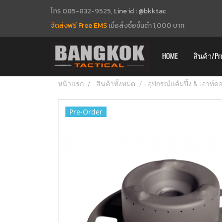
โทร 085-832-9525,
Line id : @bkktac
จัดส่งฟรี Free EMS
เมื่อสั่งซื้อขั้นต่ำ 1,000 บาท
HOME
สินค้า/Pr
หน้าแรก
สินค้าทั้งหมด
อุปกรณ์แค้มปิ้ง & เอาท์
Pre-Order