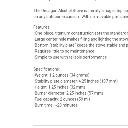
The Decagon Alcohol Stove is literally a huge step up 
on any outdoor excursion . With no movable parts and
Features:
•One-piece, titanium construction sets the standard f
•Large center hole makes filling and lighting the stov
•Bottom “stability plate” keeps the stove stable and 
•Requires little to no maintenance
•Simple to use with reliable performance
Specifications:
•Weight: 1.2 ounces (34 grams)
•Stability plate diameter: 4.25 inches (107 mm)
•Height: 1.25 inches (32 mm)
•Burner diameter: 2.25 inches (57 mm)
•Fuel capacity: 2 ounces (59 ml)
•Burn time: ~20 minutes