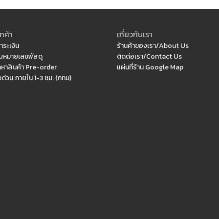
กค้า
เกี่ยวกับเรา
ำระเงิน
ร้านค้าของเรา/About Us
หมายเลขพัสดุ
ติดต่อเรา/Contact Us
ดหาสินค้า Pre-order
แผ่นที่ร้าน Google Map
งด่วน ภายใน 1-3 ชม. (กทม)