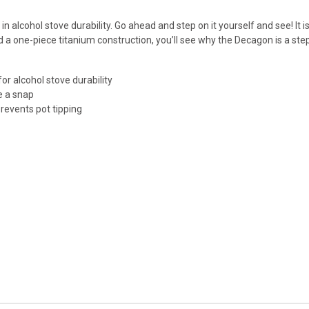
in alcohol stove durability. Go ahead and step on it yourself and see! It 
 a one-piece titanium construction, you’ll see why the Decagon is a step
or alcohol stove durability
e a snap
prevents pot tipping