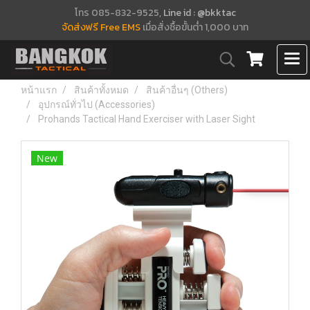
โทร 085-832-9525,
Line id : @bkktac
จัดส่งฟรี Free EMS
เมื่อสั่งซื้อขั้นต่ำ 1,000 บาท
หน้าแรก
สินค้าทั้งหมด
สินค้าอื่นๆ (Others)
อุปกรณ์ทั่วไป (Accessories)
Prohands Tactical Hand Exerciser with Laser Sight
New