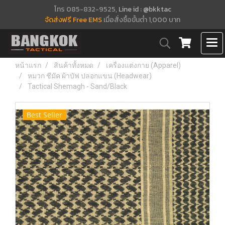
โทร 085-832-9525,
Line id : @bkktac
จัดส่งฟรี Free EMS
เมื่อสั่งซื้อขั้นต่ำ 1,000 บาท
หน้าแรก
สินค้าทั้งหมด
เครื่องแต่งกาย (Apparel)
หมวก ชีมัค ผ้าบัฟ ปลอกแขน (Headwear)
Tactical Shemagh - Sand/Black
Best Seller