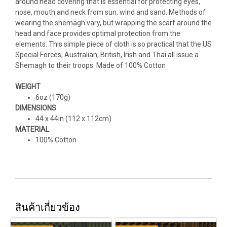
around head covering that is essential for protecting eyes,
nose, mouth and neck from sun, wind and sand. Methods of
wearing the shemagh vary, but wrapping the scarf around the
head and face provides optimal protection from the
elements. This simple piece of cloth is so practical that the US
Special Forces, Australian, British, Irish and Thai all issue a
Shemagh to their troops. Made of 100% Cotton
WEIGHT
6oz (170g)
DIMENSIONS
44 x 44in (112 x 112cm)
MATERIAL
100% Cotton
สินค้าเกี่ยวข้อง