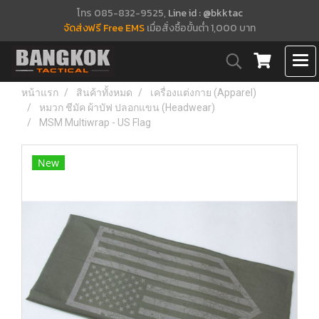
โทร 085-832-9525,
Line id : @bkktac
จัดส่งฟรี Free EMS
เมื่อสั่งซื้อขั้นต่ำ 1,000 บาท
หน้าแรก
สินค้าทั้งหมด
เครื่องแต่งกาย (Apparel)
หมวก ชีมัค ผ้าบัฟ ปลอกแขน (Headwear)
MSM Multiwrap - US Flag
New