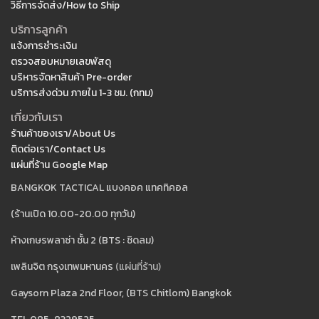
วิธีการจัดส่ง/How to Ship
บริการลูกค้า
แจ้งการชำระเงิน
ตรวจสอบหมายเลขพัสดุ
บริหารจัดหาสินค้า Pre-order
บริการส่งด่วน ภายใน 1-3 ชม. (กทม)
เกี่ยวกับเรา
ร้านค้าของเรา/About Us
ติดต่อเรา/Contact Us
แผ่นที่ร้าน Google Map
BANGKOK TACTICAL แบงคอค แทคทิคอล
(ร้านเปิด 10.00-20.00 ทุกวัน)
ห้างเกษรพลาซ่า ชั้น 2 (BTS : ชิดลม)
เพลินจิต กรุงเทพมหานคร
(แผ่นที่ร้าน)
Gaysorn Plaza 2nd Floor, (BTS Chitlom) Bangkok