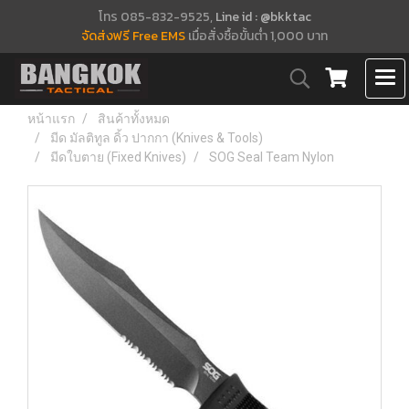
โทร 085-832-9525,
Line id : @bkktac
จัดส่งฟรี Free EMS
เมื่อสั่งซื้อขั้นต่ำ 1,000 บาท
หน้าแรก
สินค้าทั้งหมด
มีด มัลติทูล ดิ้ว ปากกา (Knives & Tools)
มีดใบตาย (Fixed Knives)
SOG Seal Team Nylon