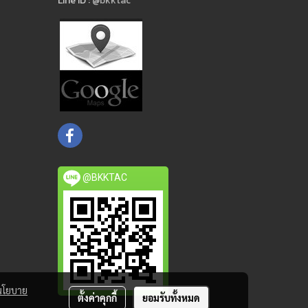
Line ID :
@bkktac
@BKKTAC
นโยบาย
ตั้งค่าคุกกี้
ยอมรับทั้งหมด