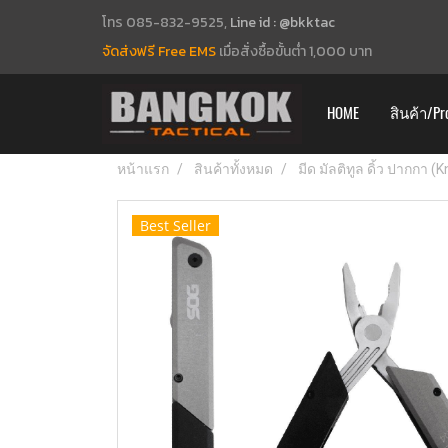
โทร 085-832-9525,
Line id : @bkktac
จัดส่งฟรี Free EMS
เมื่อสั่งซื้อขั้นต่ำ 1,000 บาท
HOME
สินค้า/Pr
หน้าแรก
สินค้าทั้งหมด
มีด มัลติทูล ดิ้ว ปากกา (
Best Seller