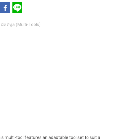
มัลติทูล (Multi-Tools)
s multi-tool features an adaptable tool set to suit a