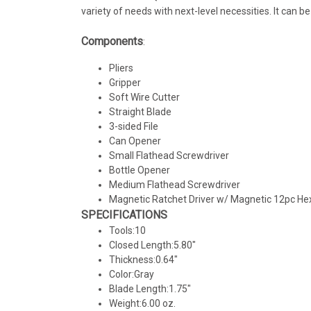
variety of needs with next-level necessities. It can be
Components
:
Pliers
Gripper
Soft Wire Cutter
Straight Blade
3-sided File
Can Opener
Small Flathead Screwdriver
Bottle Opener
Medium Flathead Screwdriver
Magnetic Ratchet Driver w/ Magnetic 12pc Hex 
SPECIFICATIONS
Tools:10
Closed Length:5.80"
Thickness:0.64"
Color:Gray
Blade Length:1.75"
Weight:6.00 oz.