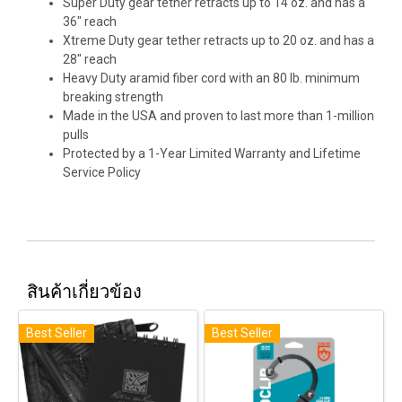
Super Duty gear tether retracts up to 14 oz. and has a
36" reach
Xtreme Duty gear tether retracts up to 20 oz. and has a
28" reach
Heavy Duty aramid fiber cord with an 80 lb. minimum
breaking strength
Made in the USA and proven to last more than 1-million
pulls
Protected by a 1-Year Limited Warranty and Lifetime
Service Policy
สินค้าเกี่ยวข้อง
Best Seller
Best Seller