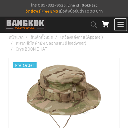
โทร 085-832-9525,
Line id : @bkktac
จัดส่งฟรี Free EMS
เมื่อสั่งซื้อขั้นต่ำ 1,000 บาท
หน้าแรก
สินค้าทั้งหมด
เครื่องแต่งกาย (Apparel)
หมวก ชีมัค ผ้าบัฟ ปลอกแขน (Headwear)
Crye BOONIE HAT
Pre-Order