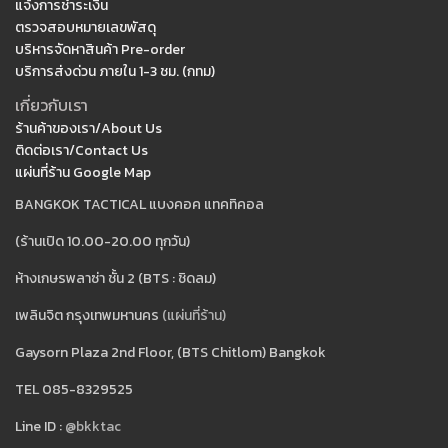
แจ้งการชำระเงิน
ตรวจสอบหมายเลขพัสดุ
บริหารจัดหาสินค้า Pre-order
บริการส่งด่วน ภายใน 1-3 ชม. (กทม)
เกี่ยวกับเรา
ร้านค้าของเรา/About Us
ติดต่อเรา/Contact Us
แผ่นที่ร้าน Google Map
BANGKOK TACTICAL แบงคอค แทคทิคอล
(ร้านเปิด 10.00-20.00 ทุกวัน)
ห้างเกษรพลาซ่า ชั้น 2 (BTS : ชิดลม)
เพลินจิต กรุงเทพมหานคร
(แผ่นที่ร้าน)
Gaysorn Plaza 2nd Floor, (BTS Chitlom) Bangkok
TEL 085-8329525
Line ID :
@bkktac