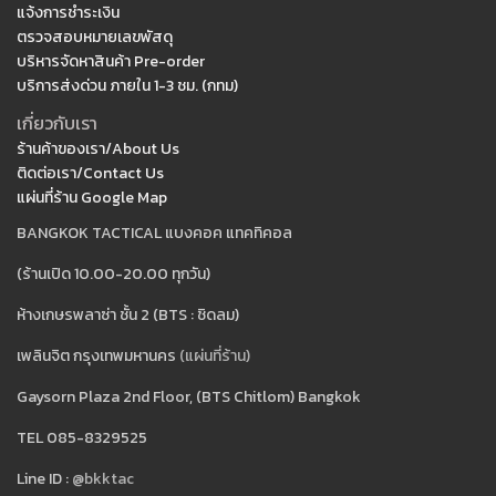
แจ้งการชำระเงิน
ตรวจสอบหมายเลขพัสดุ
บริหารจัดหาสินค้า Pre-order
บริการส่งด่วน ภายใน 1-3 ชม. (กทม)
เกี่ยวกับเรา
ร้านค้าของเรา/About Us
ติดต่อเรา/Contact Us
แผ่นที่ร้าน Google Map
BANGKOK TACTICAL แบงคอค แทคทิคอล
(ร้านเปิด 10.00-20.00 ทุกวัน)
ห้างเกษรพลาซ่า ชั้น 2 (BTS : ชิดลม)
เพลินจิต กรุงเทพมหานคร
(แผ่นที่ร้าน)
Gaysorn Plaza 2nd Floor, (BTS Chitlom) Bangkok
TEL 085-8329525
Line ID :
@bkktac