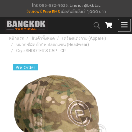
โทร 085-832-9525,
Line id : @bkktac
จัดส่งฟรี Free EMS
เมื่อสั่งซื้อขั้นต่ำ 1,000 บาท
หน้าแรก
สินค้าทั้งหมด
เครื่องแต่งกาย (Apparel)
หมวก ชีมัค ผ้าบัฟ ปลอกแขน (Headwear)
Crye SHOOTER'S CAP - CP
Pre-Order