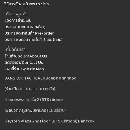
วิธีการจัดส่ง/How to Ship
บริการลูกค้า
แจ้งการชำระเงิน
ตรวจสอบหมายเลขพัสดุ
บริหารจัดหาสินค้า Pre-order
บริการส่งด่วน ภายใน 1-3 ชม. (กทม)
เกี่ยวกับเรา
ร้านค้าของเรา/About Us
ติดต่อเรา/Contact Us
แผ่นที่ร้าน Google Map
BANGKOK TACTICAL แบงคอค แทคทิคอล
(ร้านเปิด 10.00-20.00 ทุกวัน)
ห้างเกษรพลาซ่า ชั้น 2 (BTS : ชิดลม)
เพลินจิต กรุงเทพมหานคร
(แผ่นที่ร้าน)
Gaysorn Plaza 2nd Floor, (BTS Chitlom) Bangkok