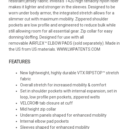
resistant jersey fabric. Invista’s T420 high tenacity nylon fiber
makes it lighter and stronger in the sleeves. Designed to be
worn under body armor, the integrated stretch allows for a
slimmer cut with maximum mobility. Zippered shoulder
pockets are low profile and engineered to reduce bulk while
still allowing room for all essential gear. Zip collar for easy
donning/doffing. Designed for use with all
removable AIRFLEX™ ELBOW PADS (sold separately). Made in
the US from US materials. WWW.LWPATENTS.COM
FEATURES
New lightweight, highly durable VTX RIPSTOP™ stretch
fabric
Overall stretch for increased mobility & comfort
Set in shoulder pockets with internal expansion, set in
loop, low profile pen pockets, zippered welts
VELCRO® tab closure at cuff
Mid height zip collar
Underarm panels shaped for enhanced mobility
Internal elbow pad pockets
Sleeves shaped for enhanced mobility