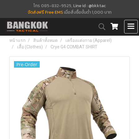
โทร 085-832-9525,
Line id : @bkktac
จัดส่งฟรี Free EMS
เมื่อสั่งซื้อขั้นต่ำ 1,000 บาท
หน้าแรก
สินค้าทั้งหมด
เครื่องแต่งกาย (Apparel)
เสื้อ (Clothes)
Crye G4 COMBAT SHIRT
Pre-Order