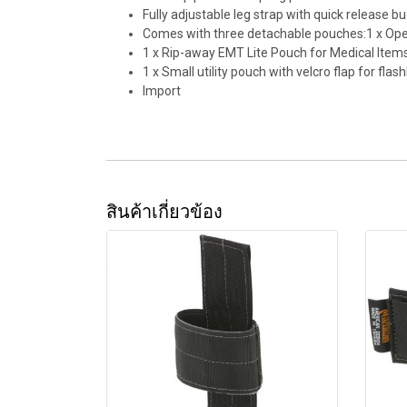
Fully adjustable leg strap with quick release bu
Comes with three detachable pouches:1 x Open 
1 x Rip-away EMT Lite Pouch for Medical Item
1 x Small utility pouch with velcro flap for flas
Import
สินค้าเกี่ยวข้อง