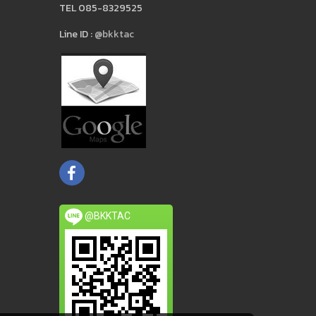
TEL 085-8329525
Line ID :
@bkktac
@BKKTAC