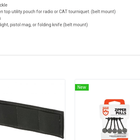
ckle
top utility pouch for radio or CAT tourniquet. (belt mount)
s
hlight, pistol mag, or folding knife (belt mount)
New