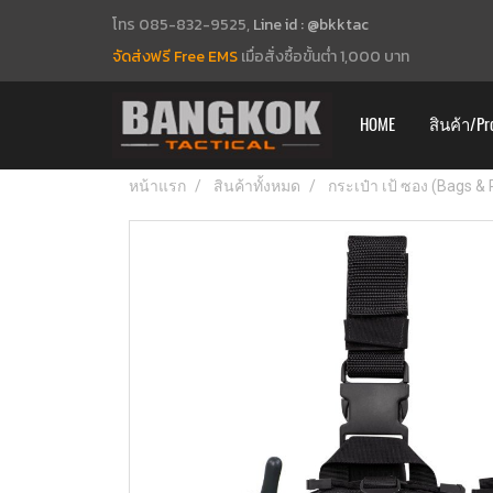
โทร 085-832-9525,
Line id : @bkktac
จัดส่งฟรี Free EMS
เมื่อสั่งซื้อขั้นต่ำ 1,000 บาท
HOME
สินค้า/Pr
หน้าแรก
สินค้าทั้งหมด
กระเป๋า เป้ ซอง (Bags &