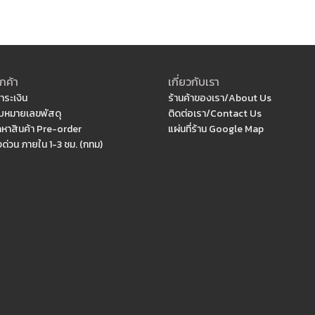
กค้า
เกี่ยวกับเรา
ำระเงิน
ร้านค้าของเรา/About Us
หมายเลขพัสดุ
ติดต่อเรา/Contact Us
ดหาสินค้า Pre-order
แผ่นที่ร้าน Google Map
งด่วน ภายใน 1-3 ชม. (กทม)