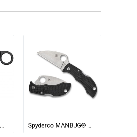
Cold Steel TIGER CLAW - PLAIN EDGE (S35VN)
Spyderco MANBUG® WHARNCLIFFE