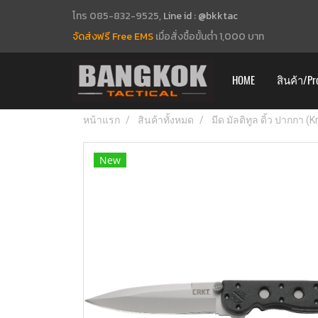
โทร 085-832-9525,
Line id : @bkktac
จัดส่งฟรี Free EMS
เมื่อสั่งซื้อขั้นต่ำ 1,000 บาท
HOME
สินค้า/Pr
หน้าแรก
สินค้าทั้งหมด
มีด มัลติทูล ดิ้ว ปากกา (
New