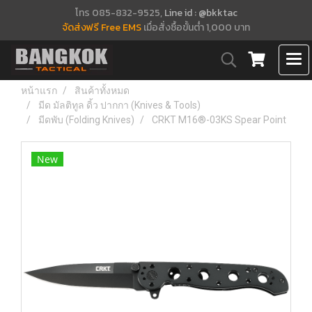
โทร 085-832-9525,
Line id : @bkktac
จัดส่งฟรี Free EMS
เมื่อสั่งซื้อขั้นต่ำ 1,000 บาท
หน้าแรก
สินค้าทั้งหมด
มีด มัลติทูล ดิ้ว ปากกา (Knives & Tools)
มีดพับ (Folding Knives)
CRKT M16®-03KS Spear Point
New