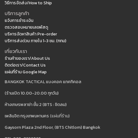
วิธีการจัดส่ง/How to Ship
บริการลูกค้า
แจ้งการชำระเงิน
ตรวจสอบหมายเลขพัสดุ
บริหารจัดหาสินค้า Pre-order
บริการส่งด่วน ภายใน 1-3 ชม. (กทม)
เกี่ยวกับเรา
ร้านค้าของเรา/About Us
ติดต่อเรา/Contact Us
แผ่นที่ร้าน Google Map
BANGKOK TACTICAL แบงคอค แทคทิคอล
(ร้านเปิด 10.00-20.00 ทุกวัน)
ห้างเกษรพลาซ่า ชั้น 2 (BTS : ชิดลม)
เพลินจิต กรุงเทพมหานคร
(แผ่นที่ร้าน)
Gaysorn Plaza 2nd Floor, (BTS Chitlom) Bangkok