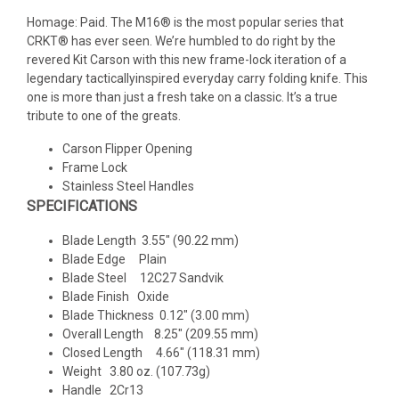
Homage: Paid. The M16® is the most popular series that
CRKT® has ever seen. We’re humbled to do right by the
revered Kit Carson with this new frame-lock iteration of a
legendary tacticallyinspired everyday carry folding knife. This
one is more than just a fresh take on a classic. It’s a true
tribute to one of the greats.
Carson Flipper Opening
Frame Lock
Stainless Steel Handles
SPECIFICATIONS
Blade Length 3.55" (90.22 mm)
Blade Edge Plain
Blade Steel 12C27 Sandvik
Blade Finish Oxide
Blade Thickness 0.12" (3.00 mm)
Overall Length 8.25" (209.55 mm)
Closed Length 4.66" (118.31 mm)
Weight 3.80 oz. (107.73g)
Handle 2Cr13