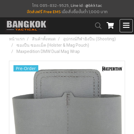
โทร 085-832-9525,
Line id : @bkktac
จัดส่งฟรี Free EMS
เมื่อสั่งซื้อขั้นต่ำ 1,000 บาท
หน้าแรก
สินค้าทั้งหมด
อุปกรณ์กีฬายิงปืน (Shooting)
ซองปืน ซองแม็ค (Holster & Mag Pouch)
Maxpedition DMW Dual Mag Wrap
Pre-Order