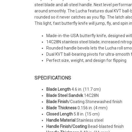
steel blade and all-steel handle. Next level perfor
around smoothly. The Lucha features dual KVT ball-bea
rounded so it never catches as you flip. The latch al
This light, fast butterfly knife will jump, fly, and spin 
Made-in-the-USA butterfly knife, designed with
14C28N stainless steel blade; increased nitrog
Rounded handle bevels lets the Lucha roll smo
Dual KVT ball-bearing pivots for ultra-smooth f
Perfect size, weight, and design for flipping
SPECIFICATIONS
Blade Length
4.6 in. (11.7 cm)
Blade Steel Sandvik
14C28N
Blade Finish
/Coating Stonewashed finish
Blade Thickness
0.156 in. (4 mm)
Closed Length
5.8 in. (15 cm)
Handle Material
Stainless steel
Handle Finish/Coating
Bead-blasted finish