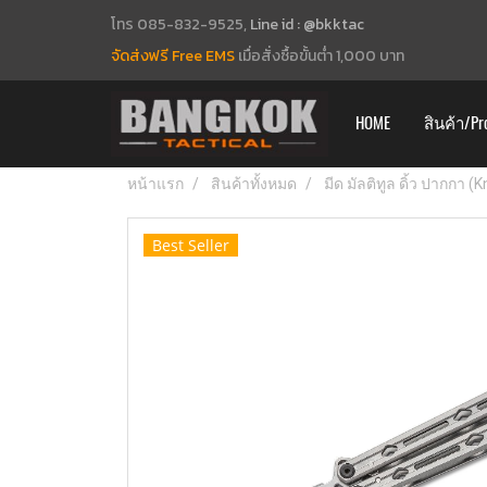
โทร 085-832-9525,
Line id : @bkktac
จัดส่งฟรี Free EMS
เมื่อสั่งซื้อขั้นต่ำ 1,000 บาท
HOME
สินค้า/Pr
หน้าแรก
สินค้าทั้งหมด
มีด มัลติทูล ดิ้ว ปากกา (
Best Seller