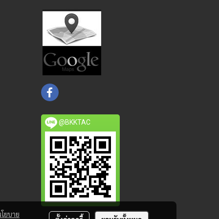
@BKKTAC
นโยบาย