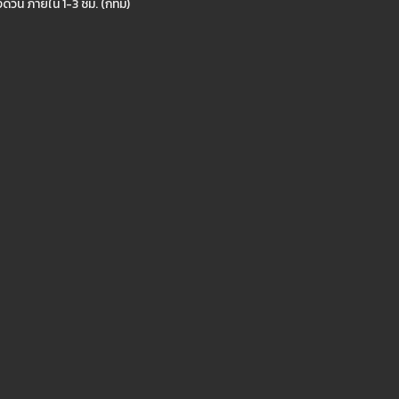
งด่วน ภายใน 1-3 ชม. (กทม)