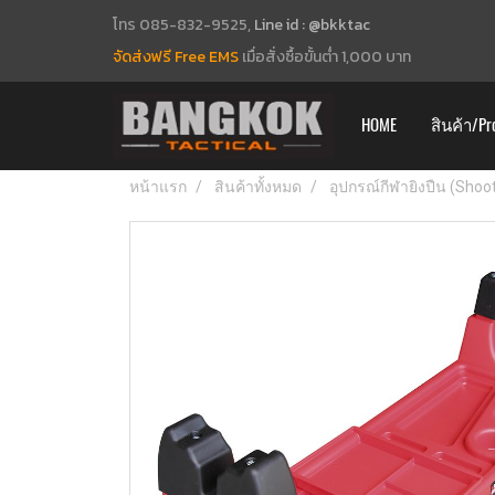
โทร 085-832-9525,
Line id : @bkktac
จัดส่งฟรี Free EMS
เมื่อสั่งซื้อขั้นต่ำ 1,000 บาท
HOME
สินค้า/Pr
หน้าแรก
สินค้าทั้งหมด
อุปกรณ์กีฬายิงปืน (Shoo