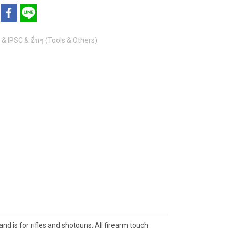
อ & IPSC & อื่นๆ (Tools & Others)
 is for rifles and shotguns. All firearm touch