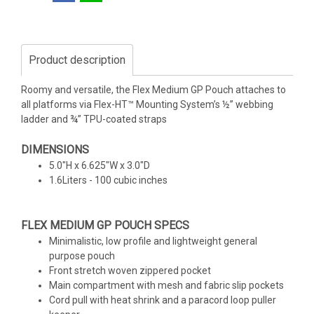
Product description
Roomy and versatile, the Flex Medium GP Pouch attaches to
all platforms via Flex-HT™ Mounting System’s ½” webbing
ladder and ¾” TPU-coated straps
DIMENSIONS
5.0"H x 6.625"W x 3.0"D
1.6Liters - 100 cubic inches
FLEX MEDIUM GP POUCH SPECS
Minimalistic, low profile and lightweight general
purpose pouch
Front stretch woven zippered pocket
Main compartment with mesh and fabric slip pockets
Cord pull with heat shrink and a paracord loop puller