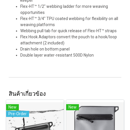
keeper
Flex-HT™ 1/2" webbing ladder for more weaving
opportunities
Flex-HT™ 3/4" TPU coated webbing for flexibility on all
weaving platforms
Webbing pull tab for quick release of Flex-HT™ straps
Flex Hook Adaptors convert the pouch to a hook/loop
attachment (2 included)
Drain hole on bottom panel
Double layer water-resistant 500D Nylon
สินค้าเกี่ยวข้อง
New
New
Pre-Order