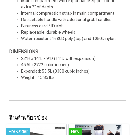
Main compartment with expandable zipper for an
extra 2" of depth
Internal compression strap in main compartment
Retractable handle with additional grab handles
Business card / ID slot
Replaceable, durable wheels
Water-resistant 1680D poly (top) and 1050D nylon
DIMENSIONS
22"H x 14"L x 9"D (11"D with expansion)
45.5L (2772 cubic inches)
Expanded: 55.5L (3388 cubic inches)
Weight - 15.85 lbs
สินค้าเกี่ยวข้อง
Pre-Order
New