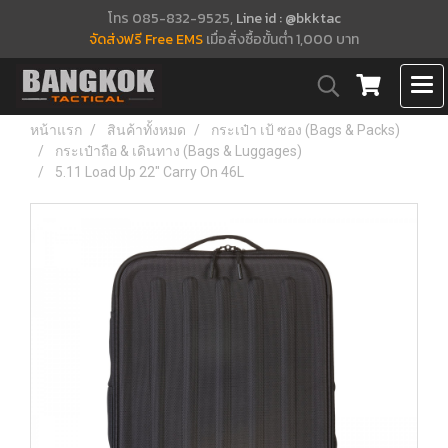
โทร 085-832-9525,
Line id : @bkktac
จัดส่งฟรี Free EMS
เมื่อสั่งซื้อขั้นต่ำ 1,000 บาท
หน้าแรก
สินค้าทั้งหมด
กระเป๋า เป้ ซอง (Bags & Packs)
กระเป๋าถือ & เดินทาง (Bags & Luggages)
5.11 Load Up 22" Carry On 46L