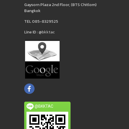
Gaysorn Plaza 2nd Floor, (BTS Chitlom)
Bangkok
TEL 085-8329525
Line ID :
@bkktac
@BKKTAC