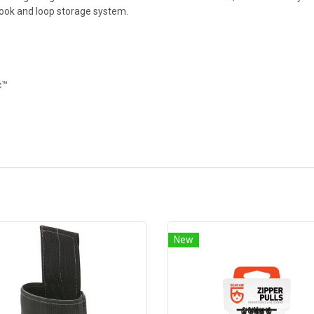
ook and loop storage system.
c™
New