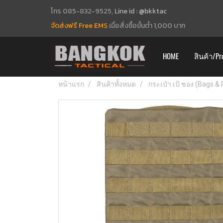
โทร 085-832-9525,
Line id : @bkktac
จัดส่งฟรี Free EMS
เมื่อสั่งซื้อขั้นต่ำ 1,000 บาท
HOME
สินค้า/Pr
หน้าแรก
สินค้าทั้งหมด
กระเป๋า เป้ ซอง (Bags &