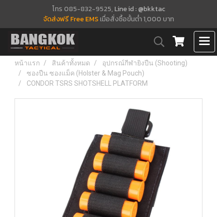
โทร 085-832-9525,
Line id : @bkktac
จัดส่งฟรี Free EMS
เมื่อสั่งซื้อขั้นต่ำ 1,000 บาท
หน้าแรก
สินค้าทั้งหมด
อุปกรณ์กีฬายิงปืน (Shooting)
ซองปืน ซองแม็ค (Holster & Mag Pouch)
CONDOR TSRS SHOTSHELL PLATFORM