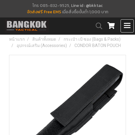
โทร 085-832-9525,
Line id : @bkktac
จัดส่งฟรี Free EMS
เมื่อสั่งซื้อขั้นต่ำ 1,000 บาท
หน้าแรก
สินค้าทั้งหมด
กระเป๋า เป้ ซอง (Bags & Packs)
อุปกรณ์เสริม (Accessories)
CONDOR BATON POUCH