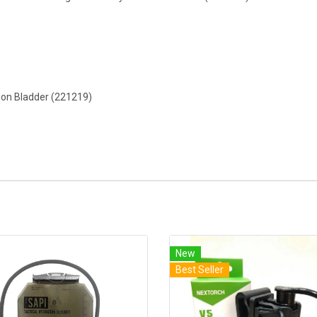
ion Bladder (221219)
New
Best Seller