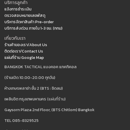
บริการลูกค้า
แจ้งการชำระเงิน
ตรวจสอบหมายเลขพัสดุ
บริหารจัดหาสินค้า Pre-order
บริการส่งด่วน ภายใน 1-3 ชม. (กทม)
เกี่ยวกับเรา
ร้านค้าของเรา/About Us
ติดต่อเรา/Contact Us
แผ่นที่ร้าน Google Map
BANGKOK TACTICAL แบงคอค แทคทิคอล
(ร้านเปิด 10.00-20.00 ทุกวัน)
ห้างเกษรพลาซ่า ชั้น 2 (BTS : ชิดลม)
เพลินจิต กรุงเทพมหานคร
(แผ่นที่ร้าน)
Gaysorn Plaza 2nd Floor, (BTS Chitlom) Bangkok
TEL 085-8329525