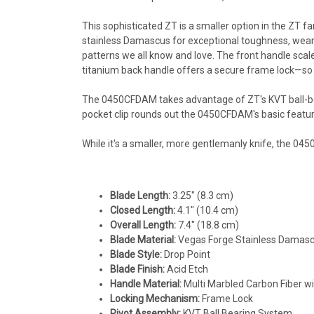
This sophisticated ZT is a smaller option in the ZT 
stainless Damascus for exceptional toughness, wear 
patterns we all know and love. The front handle scal
titanium back handle offers a secure frame lock—so 
The 0450CFDAM takes advantage of ZT's KVT ball-bear
pocket clip rounds out the 0450CFDAM's basic featur
While it's a smaller, more gentlemanly knife, the 045
Blade Length:
3.25" (8.3 cm)
Closed Length:
4.1" (10.4 cm)
Overall Length:
7.4" (18.8 cm)
Blade Material:
Vegas Forge Stainless Damas
Blade Style:
Drop Point
Blade Finish:
Acid Etch
Handle Material:
Multi Marbled Carbon Fiber w
Locking Mechanism:
Frame Lock
Pivot Assembly:
KVT Ball Bearing System