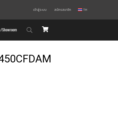
เข้าสู่ระบบ
สมัครสมาชิก
TH
ม/Showroom
M
 0450CFDAM