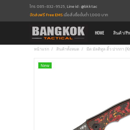
โทร 085-832-9525,
Line id : @bkktac
จัดส่งฟรี Free EMS
เมื่อสั่งซื้อขั้นต่ำ 1,000 บาท
HOME
สินค้า/Pr
หน้าแรก
สินค้าทั้งหมด
มีด มัลติทูล ดิ้ว ปากกา (
New