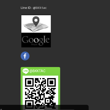
Line ID :
@bkktac
@BKKTAC