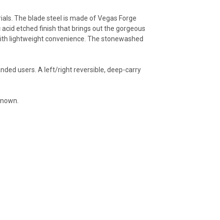
rials. The blade steel is made of Vegas Forge
acid etched finish that brings out the gorgeous
n with lightweight convenience. The stonewashed
ed users. A left/right reversible, deep-carry
 known.