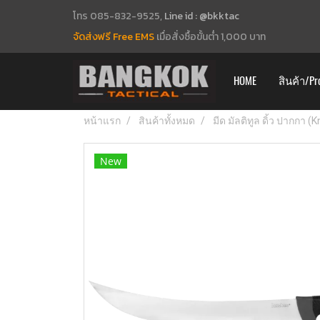
โทร 085-832-9525,
Line id : @bkktac
จัดส่งฟรี Free EMS
เมื่อสั่งซื้อขั้นต่ำ 1,000 บาท
HOME
สินค้า/Pr
หน้าแรก
สินค้าทั้งหมด
มีด มัลติทูล ดิ้ว ปากกา (
New