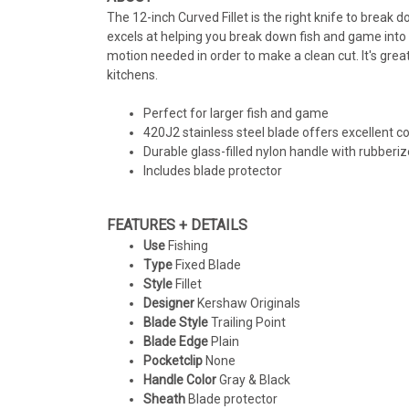
The 12-inch Curved Fillet is the right knife to break d
excels at helping you break down fish and game into 
motion needed in order to make a clean cut. It's grea
kitchens.
Perfect for larger fish and game
420J2 stainless steel blade offers excellent co
Durable glass-filled nylon handle with rubberi
Includes blade protector
FEATURES + DETAILS
Use
Fishing
Type
Fixed Blade
Style
Fillet
Designer
Kershaw Originals
Blade Style
Trailing Point
Blade Edge
Plain
Pocketclip
None
Handle Color
Gray & Black
Sheath
Blade protector