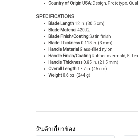
Country of Origin USA
: Design, Prototype, Qua
SPECIFICATIONS
Blade Length
12 in. (30.5 cm)
Blade Materia
l 420J2
Blade Finish/Coating
Satin finish
Blade Thickness
0.118 in. (3 mm)
Handle Material
Glass-filled nylon
Handle Finish/Coating
Rubber overmold, K-Tex
Handle Thickness
0.85 in. (21.5 mm)
Overall Length
17.7 in. (45 cm)
Weight
8.6 oz. (244 g)
สินค้าเกี่ยวข้อง