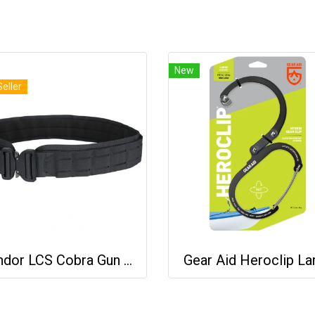
New
Seller
Condor LCS Cobra Gun Belt
Gear Aid Heroclip La