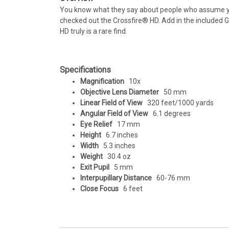
You know what they say about people who assume you 
checked out the Crossfire® HD. Add in the included 
HD truly is a rare find.
Specifications
Magnification
10x
Objective Lens Diameter
50 mm
Linear Field of View
320 feet/1000 yards
Angular Field of View
6.1 degrees
Eye Relief
17 mm
Height
6.7 inches
Width
5.3 inches
Weight
30.4 oz
Exit Pupil
5 mm
Interpupillary Distance
60-76 mm
Close Focus
6 feet