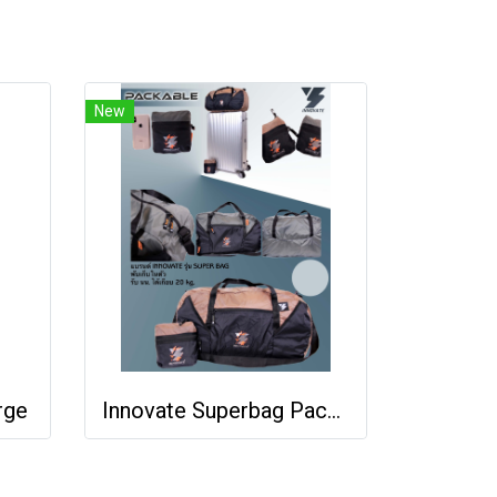
New
rge
Innovate Superbag Packable