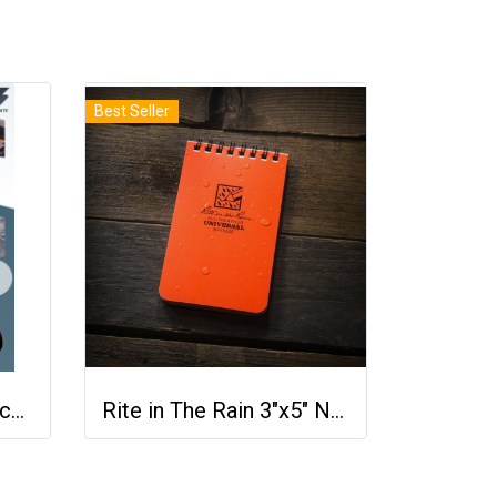
Best Seller
Innovate Superbag Packable
Rite in The Rain 3"x5" Notebook