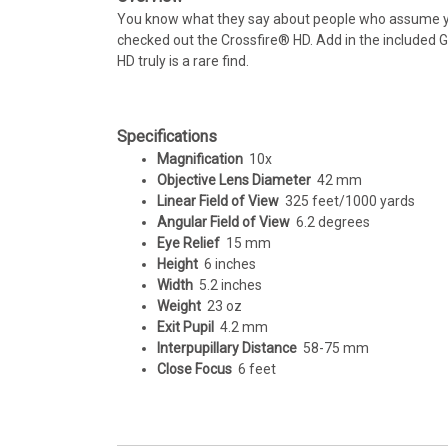
You know what they say about people who assume you 
checked out the Crossfire® HD. Add in the included 
HD truly is a rare find.
Specifications
Magnification
10x
Objective Lens Diameter
42 mm
Linear Field of View
325 feet/1000 yards
Angular Field of View
6.2 degrees
Eye Relief
15 mm
Height
6 inches
Width
5.2 inches
Weight
23 oz
Exit Pupil
4.2 mm
Interpupillary Distance
58-75 mm
Close Focus
6 feet