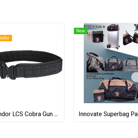
New
Seller
Condor LCS Cobra Gun Belt