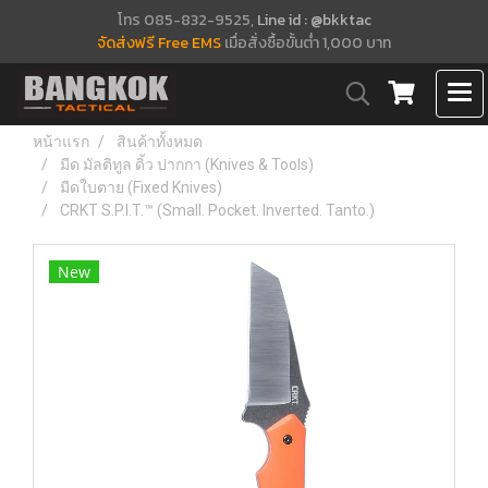
โทร 085-832-9525,
Line id : @bkktac
จัดส่งฟรี Free EMS
เมื่อสั่งซื้อขั้นต่ำ 1,000 บาท
หน้าแรก
สินค้าทั้งหมด
มีด มัลติทูล ดิ้ว ปากกา (Knives & Tools)
มีดใบตาย (Fixed Knives)
CRKT S.P.I.T.™ (Small. Pocket. Inverted. Tanto.)
New