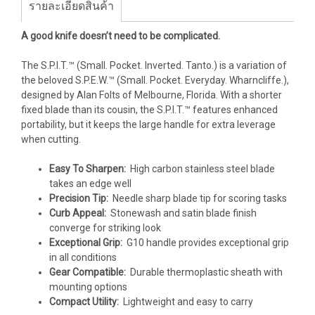
รายละเอียดสินค้า
A good knife doesn’t need to be complicated.
The S.P.I.T.™ (Small. Pocket. Inverted. Tanto.) is a variation of
the beloved S.P.E.W.™ (Small. Pocket. Everyday. Wharncliffe.),
designed by Alan Folts of Melbourne, Florida. With a shorter
fixed blade than its cousin, the S.P.I.T.™ features enhanced
portability, but it keeps the large handle for extra leverage
when cutting.
Easy To Sharpen:
High carbon stainless steel blade
takes an edge well
Precision Tip:
Needle sharp blade tip for scoring tasks
Curb Appeal:
Stonewash and satin blade finish
converge for striking look
Exceptional Grip:
G10 handle provides exceptional grip
in all conditions
Gear Compatible:
Durable thermoplastic sheath with
mounting options
Compact Utility:
Lightweight and easy to carry