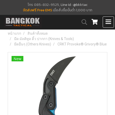
โทร 085-832-9525,
Line id : @bkktac
จัดส่งฟรี Free EMS
เมื่อสั่งซื้อขั้นต่ำ 1,000 บาท
หน้าแรก
สินค้าทั้งหมด
มีด มัลติทูล ดิ้ว ปากกา (Knives & Tools)
มีดอื่นๆ (Others Knives)
CRKT Provoke® Grivory® Blue
New