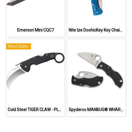
Emerson Mini CQC7
Nite Ize DoohicKey Key Chain Knife
Best Seller
Cold Steel TIGER CLAW - PLAIN EDGE (S35VN)
Spyderco MANBUG® WHARNCLIFFE