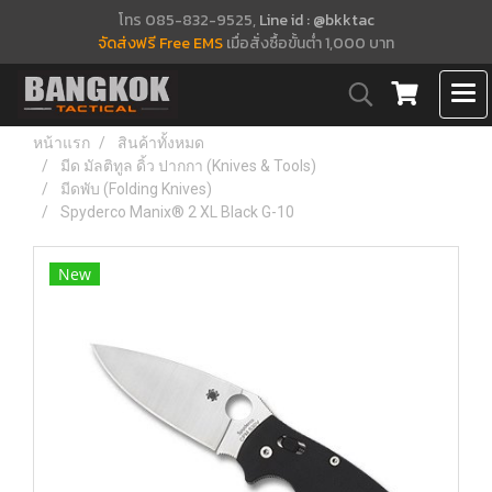
โทร 085-832-9525,
Line id : @bkktac
จัดส่งฟรี Free EMS
เมื่อสั่งซื้อขั้นต่ำ 1,000 บาท
หน้าแรก
สินค้าทั้งหมด
มีด มัลติทูล ดิ้ว ปากกา (Knives & Tools)
มีดพับ (Folding Knives)
Spyderco Manix® 2 XL Black G-10
New