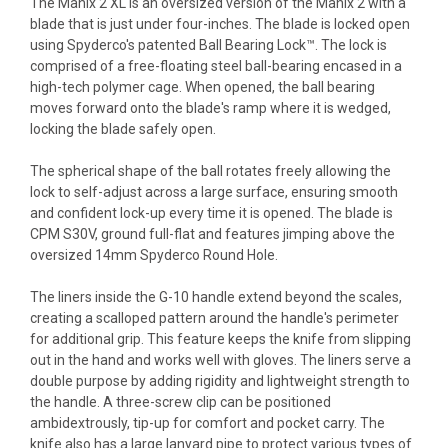
The Manix 2 XL is an oversized version of the Manix 2 with a
blade that is just under four-inches. The blade is locked open
using Spyderco's patented Ball Bearing Lock™. The lock is
comprised of a free-floating steel ball-bearing encased in a
high-tech polymer cage. When opened, the ball bearing
moves forward onto the blade's ramp where it is wedged,
locking the blade safely open.
The spherical shape of the ball rotates freely allowing the
lock to self-adjust across a large surface, ensuring smooth
and confident lock-up every time it is opened. The blade is
CPM S30V, ground full-flat and features jimping above the
oversized 14mm Spyderco Round Hole.
The liners inside the G-10 handle extend beyond the scales,
creating a scalloped pattern around the handle's perimeter
for additional grip. This feature keeps the knife from slipping
out in the hand and works well with gloves. The liners serve a
double purpose by adding rigidity and lightweight strength to
the handle. A three-screw clip can be positioned
ambidextrously, tip-up for comfort and pocket carry. The
knife also has a large lanyard pipe to protect various types of