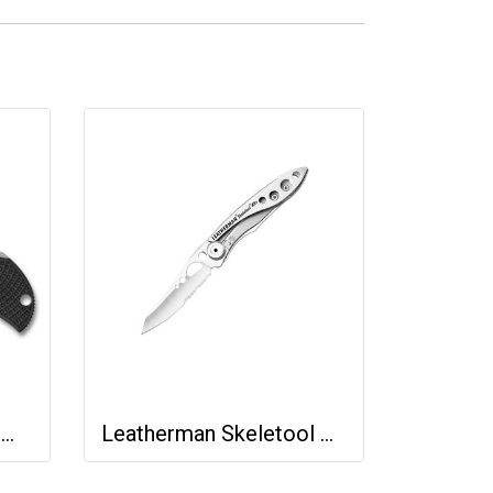
Spyderco MANBUG® WHARNCLIFFE
Leatherman Skeletool KBx