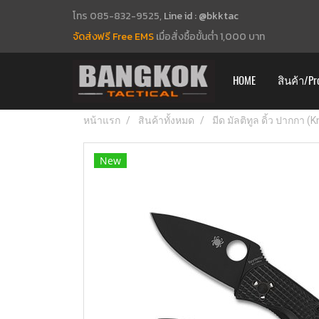
โทร 085-832-9525,
Line id : @bkktac
จัดส่งฟรี Free EMS
เมื่อสั่งซื้อขั้นต่ำ 1,000 บาท
HOME
สินค้า/Pr
หน้าแรก
สินค้าทั้งหมด
มีด มัลติทูล ดิ้ว ปากกา (
New