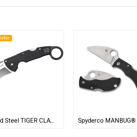
Seller
Cold Steel TIGER CLAW - PLAIN EDGE (S35VN)