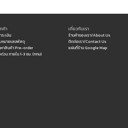
กค้า
เกี่ยวกับเรา
ำระเงิน
ร้านค้าของเรา/About Us
หมายเลขพัสดุ
ติดต่อเรา/Contact Us
ดหาสินค้า Pre-order
แผ่นที่ร้าน Google Map
งด่วน ภายใน 1-3 ชม. (กทม)