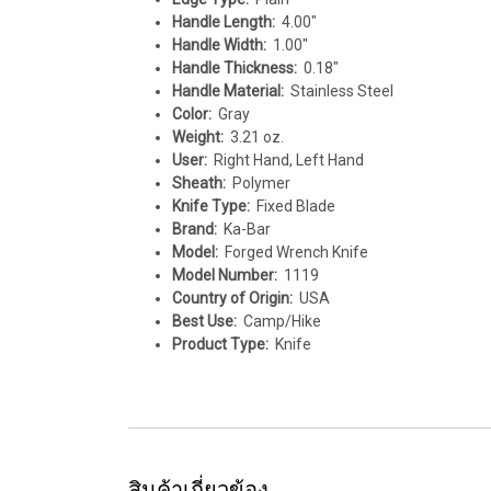
Handle Length:
4.00"
Handle Width:
1.00"
Handle Thickness:
0.18"
Handle Material:
Stainless Steel
Color:
Gray
Weight:
3.21 oz.
User:
Right Hand, Left Hand
Sheath:
Polymer
Knife Type:
Fixed Blade
Brand:
Ka-Bar
Model:
Forged Wrench Knife
Model Number:
1119
Country of Origin:
USA
Best Use:
Camp/Hike
Product Type:
Knife
สินค้าเกี่ยวข้อง