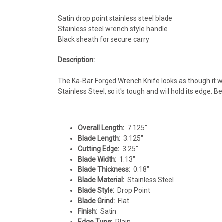
Satin drop point stainless steel blade
Stainless steel wrench style handle
Black sheath for secure carry
Description:
The Ka-Bar Forged Wrench Knife looks as though it was
Stainless Steel, so it's tough and will hold its edge. B
Overall Length:
7.125"
Blade Length:
3.125"
Cutting Edge:
3.25"
Blade Width:
1.13"
Blade Thickness:
0.18"
Blade Material:
Stainless Steel
Blade Style:
Drop Point
Blade Grind:
Flat
Finish:
Satin
Edge Type:
Plain