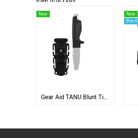
New
New
Pre-O
Gear Aid TANU Blunt Tip Knife