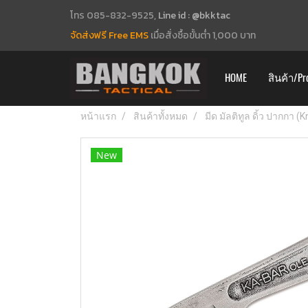
โทร 085-832-9525,
Line id : @bkktac
จัดส่งฟรี Free EMS
เมื่อสั่งซื้อขั้นต่ำ 1,000 บาท
HOME
สินค้า/Pr
หน้าแรก
สินค้าทั้งหมด
มีด มัลติทูล ดิ้ว ปากกา (
New