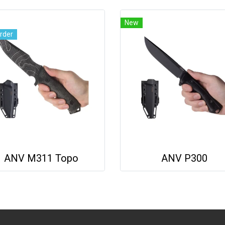
New
rder
ANV M311 Topo
ANV P300