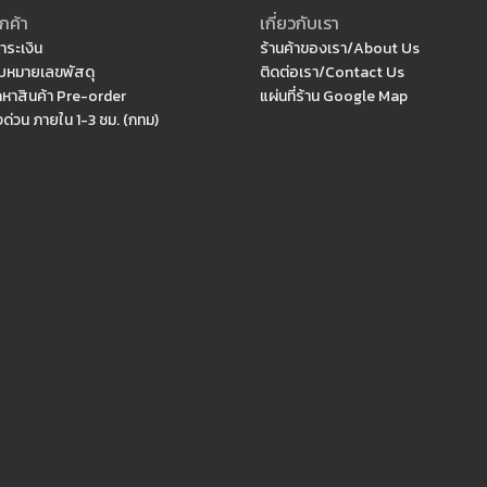
กค้า
เกี่ยวกับเรา
ำระเงิน
ร้านค้าของเรา/About Us
หมายเลขพัสดุ
ติดต่อเรา/Contact Us
ดหาสินค้า Pre-order
แผ่นที่ร้าน Google Map
งด่วน ภายใน 1-3 ชม. (กทม)