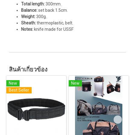
Total length:
300mm.
Balance:
set back 1.5cm.
Weight:
300g.
Sheath:
thermoplastic, belt.
Notes:
knife made for USSF
สินค้าเกี่ยวข้อง
New
New
Best Seller