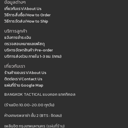
ข้อมูลต่างๆ
เกี่ยวกับเรา/About Us
วิธีการสั่งซื้อ/How to Order
วิธีการจัดส่ง/How to Ship
บริการลูกค้า
แจ้งการชำระเงิน
ตรวจสอบหมายเลขพัสดุ
บริหารจัดหาสินค้า Pre-order
บริการส่งด่วน ภายใน 1-3 ชม. (กทม)
เกี่ยวกับเรา
ร้านค้าของเรา/About Us
ติดต่อเรา/Contact Us
แผ่นที่ร้าน Google Map
BANGKOK TACTICAL แบงคอค แทคทิคอล
(ร้านเปิด 10.00-20.00 ทุกวัน)
ห้างเกษรพลาซ่า ชั้น 2 (BTS : ชิดลม)
เพลินจิต กรุงเทพมหานคร
(แผ่นที่ร้าน)