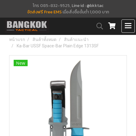
โทร 085-832-9525,
Line id : @bkktac
จัดส่งฟรี Free EMS
เมื่อสั่งซื้อขั้นต่ำ 1,000 บาท
หน้าแรก
สินค้าทั้งหมด
สินค้าแนะนำ
Ka-Bar USSF Space-Bar Plain Edge 1313SF
New