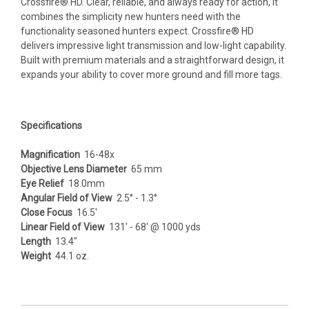
Crossfire® HD. Clear, reliable, and always ready for action, it
combines the simplicity new hunters need with the
functionality seasoned hunters expect. Crossfire® HD
delivers impressive light transmission and low-light capability.
Built with premium materials and a straightforward design, it
expands your ability to cover more ground and fill more tags.
Specifications
Magnification
16-48x
Objective Lens Diameter
65 mm
Eye Relief
18.0mm
Angular Field of View
2.5° - 1.3°
Close Focus
16.5'
Linear Field of View
131' - 68' @ 1000 yds
Length
13.4"
Weight
44.1 oz.