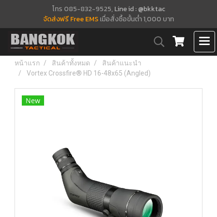
โทร 085-832-9525,
Line id : @bkktac
จัดส่งฟรี Free EMS
เมื่อสั่งซื้อขั้นต่ำ 1,000 บาท
หน้าแรก
สินค้าทั้งหมด
สินค้าแนะนำ
Vortex Crossfire® HD 16-48x65 (Angled)
New