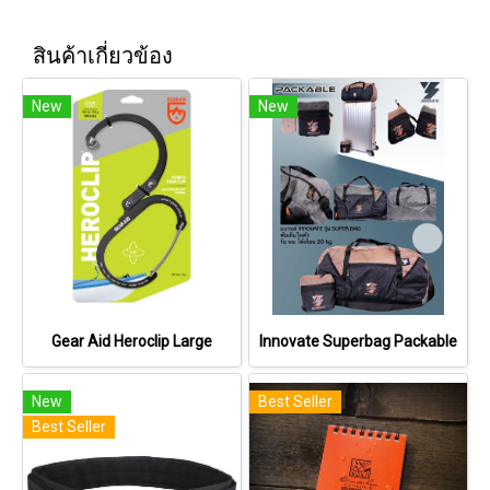
สินค้าเกี่ยวข้อง
New
New
Gear Aid Heroclip Large
Innovate Superbag Packable
New
Best Seller
Best Seller