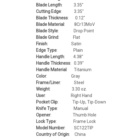
Blade Length
: 3.35"
Cutting Edge
: 3.35"
Blade Thickness
: 0.12"
Blade Material
: 8Cr13MoV
Blade Style
: Drop Point
Blade Grind
: Flat
Finish
: Satin
Edge Type
: Plain
Handle Length
: 4.38"
Handle Thickness
: 0.39"
Handle Material
: Titanium
Color
: Gray
Frame/Liner
: Steel
Weight
: 3.30 oz.
User
: Right Hand
Pocket Clip
: Tip-Up, Tip-Down
Knife Type
: Manual
Opener
: Thumb Hole
Lock Type
: Frame Lock
Model Number
: SC122TIP
Country of Origin
: China